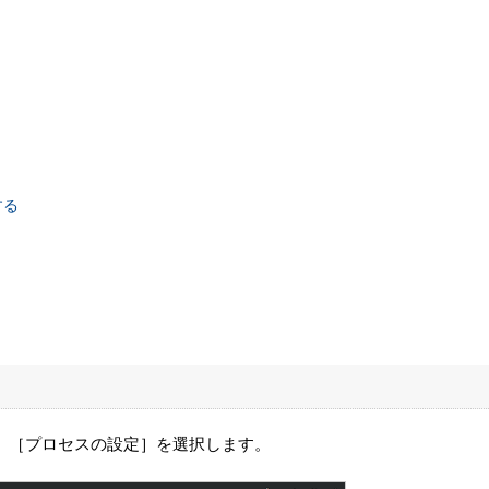
する
し、［プロセスの設定］を選択します。