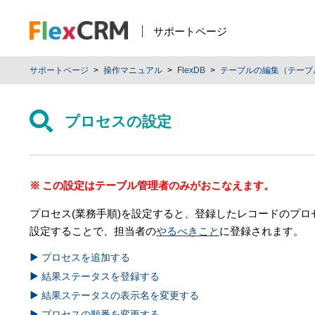
サポートページ
サポートページ
操作マニュアル
FlexDB
テーブルの編集（テーブ
プロセスの設定
この設定はテーブル管理者のみがおこなえます。
プロセス(業務手順)を設定すると、登録したレコードのプ
設定することで、担当者の
やるべきこと
に登録されます。
プロセスを追加する
結果ステータスを登録する
結果ステータスの表示名を変更する
プロセスの順番を変更する