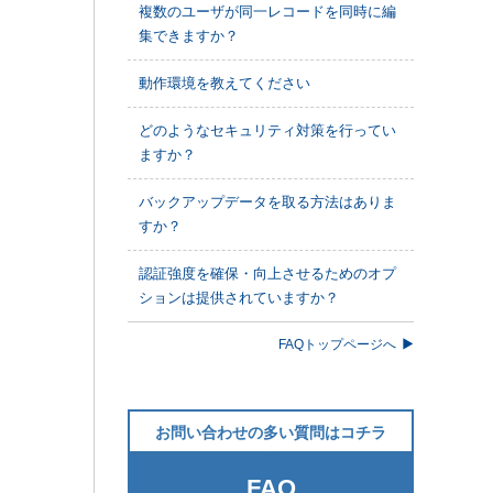
複数のユーザが同一レコードを同時に編
集できますか？
動作環境を教えてください
どのようなセキュリティ対策を行ってい
ますか？
バックアップデータを取る方法はありま
すか？
認証強度を確保・向上させるためのオプ
ションは提供されていますか？
FAQトップページへ
お問い合わせの多い質問はコチラ
FAQ