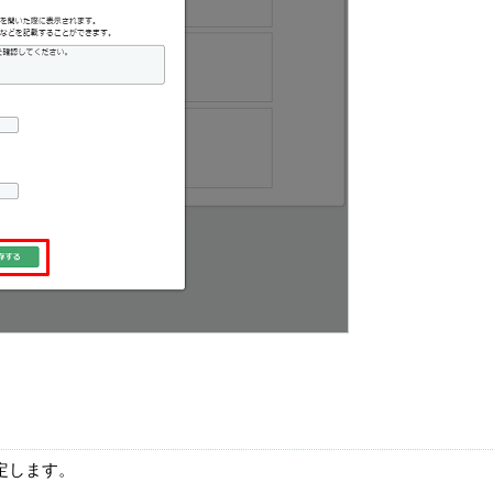
定します。