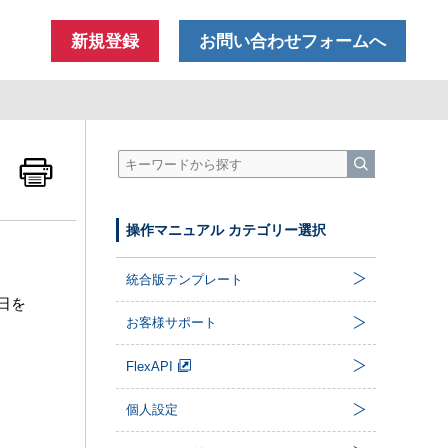
新規登録
お問い合わせフォームへ
操作マニュアル カテゴリー選択
統合版テンプレート
日を
お客様サポート
FlexAPI
個人設定