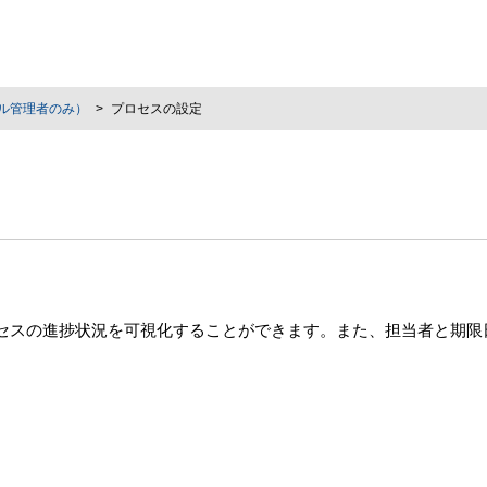
ル管理者のみ）
プロセスの設定
ロセスの進捗状況を可視化することができます。また、担当者と期限