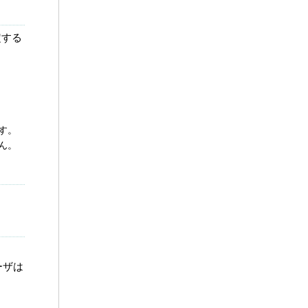
定する
す。
ん。
。
ーザは