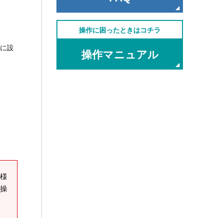
操作に困ったときはコチラ
」に設
操作マニュアル
様
操