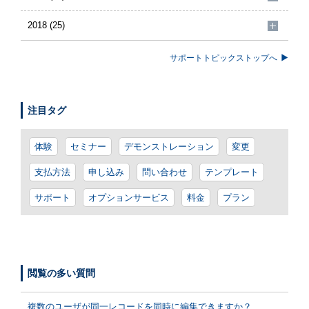
2018 (25)
サポートトピックストップへ
注目タグ
体験
セミナー
デモンストレーション
変更
支払方法
申し込み
問い合わせ
テンプレート
サポート
オプションサービス
料金
プラン
閲覧の多い質問
複数のユーザが同一レコードを同時に編集できますか？